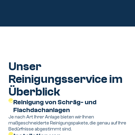
Photovoltaik
PV-Reinigung
Förderungen
Energieberatung
Energiemanagement
Unser
Kontakt
Reinigungsservice im
Überblick
Reinigung von Schräg- und
Flachdachanlagen
Je nach Art Ihrer Anlage bieten wir Ihnen
maßgeschneiderte Reinigungspakete, die genau auf Ihre
Bedürfnisse abgestimmt sind.