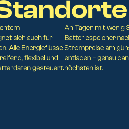
e Standorte
igentem
An Tagen mit wenig 
et sich auch für
Batteriespeicher nac
. Alle Energieflüsse
Strompreise am güns
ifend, flexibel und
entladen – genau da
Photovolta
etterdaten gesteuert.
höchsten ist.
Förderung
ng
Energiem