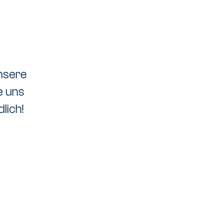
nsere
e uns
lich!