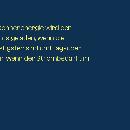
Sonnenenergie wird der
hts geladen, wenn die
tigsten sind und tagsüber
nn, wenn der Strombedarf am
ik
en
anagement