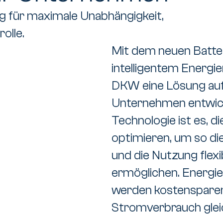
g für maximale Unabhängigkeit,
olle.
Mit dem neuen Batter
intelligentem Energ
DKW eine Lösung auf d
Unternehmen entwicke
Technologie ist es, d
optimieren, um so di
und die Nutzung flexi
ermöglichen. Energie
werden kostensparen
Stromverbrauch gleich