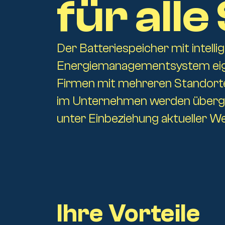
für all
Der Batteriespeicher mit intell
Energiemanagementsystem eign
Firmen mit mehreren Standorten
im Unternehmen werden übergre
Über uns
unter Einbeziehung aktueller W
PV-Reinigung
Ihre Vorteile
Energieberatu