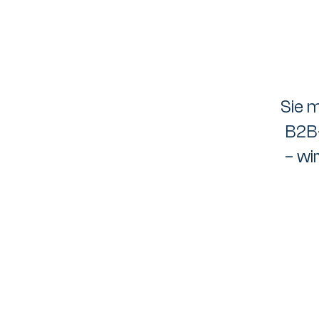
Sie 
B2B-
– wi