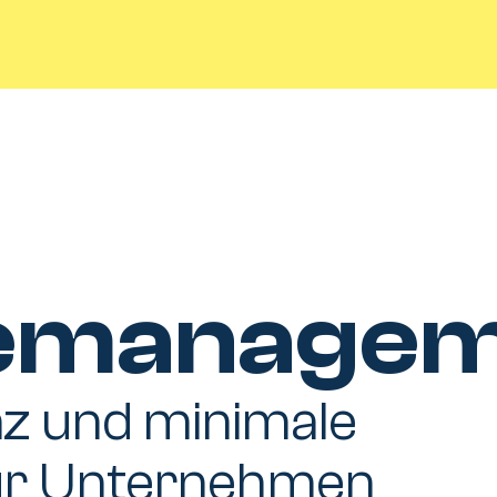
e
managem
nz und minimale
ür Unternehmen