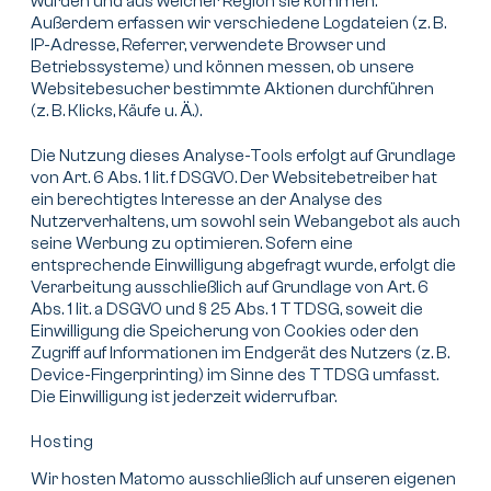
wurden und aus welcher Region sie kommen.
Außerdem erfassen wir verschiedene Logdateien (z. B.
IP-Adresse, Referrer, verwendete Browser und
Betriebssysteme) und können messen, ob unsere
Websitebesucher bestimmte Aktionen durchführen
(z. B. Klicks, Käufe u. Ä.).
Die Nutzung dieses Analyse-Tools erfolgt auf Grundlage
von Art. 6 Abs. 1 lit. f DSGVO. Der Websitebetreiber hat
ein berechtigtes Interesse an der Analyse des
Nutzerverhaltens, um sowohl sein Webangebot als auch
seine Werbung zu optimieren. Sofern eine
entsprechende Einwilligung abgefragt wurde, erfolgt die
Verarbeitung ausschließlich auf Grundlage von Art. 6
Abs. 1 lit. a DSGVO und § 25 Abs. 1 TTDSG, soweit die
Einwilligung die Speicherung von Cookies oder den
Zugriff auf Informationen im Endgerät des Nutzers (z. B.
Device-Fingerprinting) im Sinne des TTDSG umfasst.
Die Einwilligung ist jederzeit widerrufbar.
Hosting
Wir hosten Matomo ausschließlich auf unseren eigenen