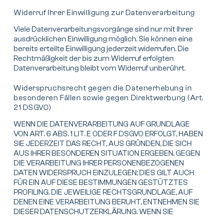
Widerruf Ihrer Einwilligung zur Datenverarbeitung
Viele Datenverarbeitungsvorgänge sind nur mit Ihrer
ausdrücklichen Einwilligung möglich. Sie können eine
bereits erteilte Einwilligung jederzeit widerrufen. Die
Rechtmäßigkeit der bis zum Widerruf erfolgten
Datenverarbeitung bleibt vom Widerruf unberührt.
Widerspruchsrecht gegen die Datenerhebung in
besonderen Fällen sowie gegen Direktwerbung (Art.
21 DSGVO)
WENN DIE DATENVERARBEITUNG AUF GRUNDLAGE
VON ART. 6 ABS. 1 LIT. E ODER F DSGVO ERFOLGT, HABEN
SIE JEDERZEIT DAS RECHT, AUS GRÜNDEN, DIE SICH
AUS IHRER BESONDEREN SITUATION ERGEBEN, GEGEN
DIE VERARBEITUNG IHRER PERSONENBEZOGENEN
DATEN WIDERSPRUCH EINZULEGEN; DIES GILT AUCH
FÜR EIN AUF DIESE BESTIMMUNGEN GESTÜTZTES
PROFILING. DIE JEWEILIGE RECHTSGRUNDLAGE, AUF
DENEN EINE VERARBEITUNG BERUHT, ENTNEHMEN SIE
DIESER DATENSCHUTZERKLÄRUNG. WENN SIE