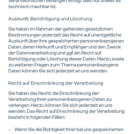
Verantwortlichen verlangen, erfolgt dies nur, soweit es
Über uns
technisch machbar ist.
Auskunft, Berichtigung und Löschung
Photovoltaik
Sie haben im Rahmen der geltenden gesetzlichen
PV-Reinigung
Bestimmungen jederzeit das Recht auf unentgeltliche
Auskunft über Ihre gespeicherten personenbezogenen
Daten, deren Herkunft und Empfänger und den Zweck
Förderungen
der Datenverarbeitung und ggf. ein Recht auf
Berichtigung oder Löschung dieser Daten. Hierzu sowie
Energieberatung
zu weiteren Fragen zum Thema personenbezogene
Daten können Sie sich jederzeit an uns wenden.
Energiemanagement
Recht auf Einschränkung der Verarbeitung
Sie haben das Recht, die Einschränkung der
Kontakt
Verarbeitung Ihrer personenbezogenen Daten zu
verlangen. Hierzu können Sie sich jederzeit an uns
wenden. Das Recht auf Einschränkung der Verarbeitung
besteht in folgenden Fällen:
Wenn Sie die Richtigkeit Ihrer bei uns gespeicherten