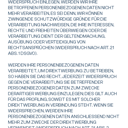
WIDERSPRUCH EINLEGEN, WERDEN WIR IHRE
BETROFFENEN PERSONENBEZOGENEN DATEN NICHT
MEHR VERARBEITEN, ES SEI DENN, WIR KÖNNEN
ZWINGENDE SCHUTZWÜRDIGE GRÜNDE FÜR DIE
VERARBEITUNG NACHWEISEN, DIE IHRE INTERESSEN,
RECHTE UND FREIHEITEN ÜBERWIEGEN ODER DIE
VERARBEITUNG DIENT DER GELTENDMACHUNG,
AUSÜBUNG ODER VERTEIDIGUNG VON
RECHTSANSPRÜCHEN (WIDERSPRUCH NACH ART. 21
ABS. 1 DSGVO).
WERDEN IHRE PERSONENBEZOGENEN DATEN
VERARBEITET, UM DIREKTWERBUNG ZU BETREIBEN,
SO HABEN SIE DAS RECHT, JEDERZEIT WIDERSPRUCH
GEGEN DIE VERARBEITUNG SIE BETREFFENDER
PERSONENBEZOGENER DATEN ZUM ZWECKE
DERARTIGER WERBUNG EINZULEGEN; DIES GILT AUCH
FÜR DAS PROFILING, SOWEIT ES MIT SOLCHER
DIREKTWERBUNG IN VERBINDUNG STEHT. WENN SIE
WIDERSPRECHEN, WERDEN IHRE
PERSONENBEZOGENEN DATEN ANSCHLIESSEND NICHT
MEHR ZUM ZWECKE DER DIREKTWERBUNG