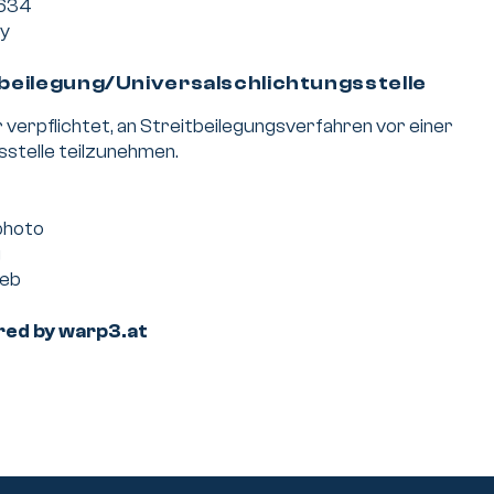
3634
y
beilegung/Universal­schlichtungs­stelle
r verpflichtet, an Streitbeilegungsverfahren vor einer
stelle teilzunehmen.
photo
g
leb
red by warp3.at