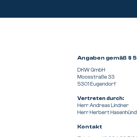
Über uns
Angaben gemäß § 
DKW GmbH
Moosstraße 33
PV-Reinigung
5301 Eugendorf
Vertreten durch:
Herr Andreas Lindner
Energieberatu
Herr Herbert Hasenhünd
Kontakt