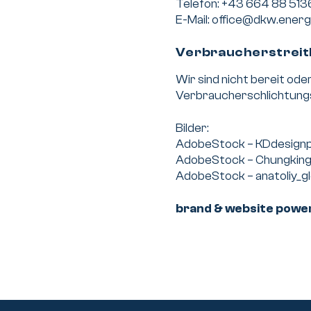
Telefon: +43 664 88 51
Kontakt
E-Mail:
office@dkw.energ
Verbraucher­streit­
Wir sind nicht bereit ode
Verbraucherschlichtungs
Bilder:
AdobeStock – KDdesign
AdobeStock – Chungkin
AdobeStock – anatoliy_g
brand & website powe