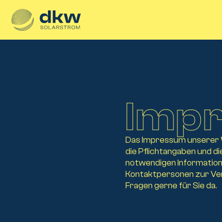
Inhalt
Zum Inhalt springen
springen
Imp
Das Impressum unserer We
die Pflichtangaben und d
notwendigen Informatione
Kontaktpersonen zur Ver
Fragen gerne für Sie da.